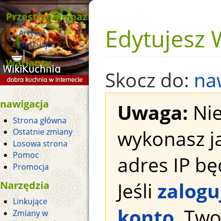
Przestrzenie nazw
Edytujesz 
Artykuł
Dyskusja
Warianty
Skocz do:
na
nawigacja
Uwaga:
Nie
Strona główna
wykonasz j
Ostatnie zmiany
Losowa strona
Pomoc
adres IP bę
Promocja
Jeśli
zalogu
Narzędzia
Linkujące
konto
, Tw
Zmiany w