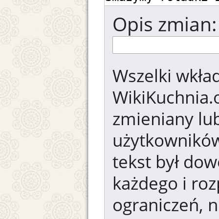
Opis zmian:
Wszelki wkład
WikiKuchnia.
zmieniany lub
użytkowników.
tekst był dow
każdego i ro
ograniczeń, n