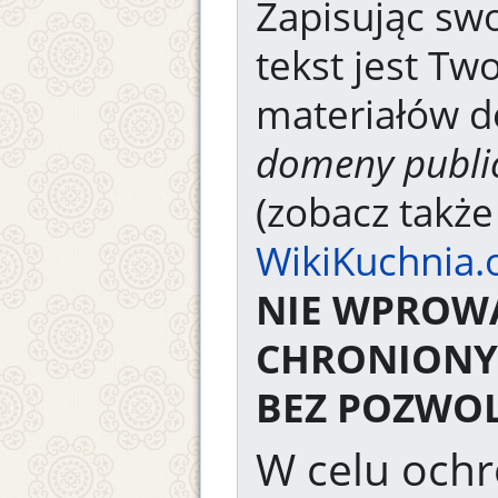
Zapisując swo
tekst jest Tw
materiałów d
domeny publi
(zobacz takż
WikiKuchnia.
NIE WPROW
CHRONIONY
BEZ POZWOL
W celu ochr