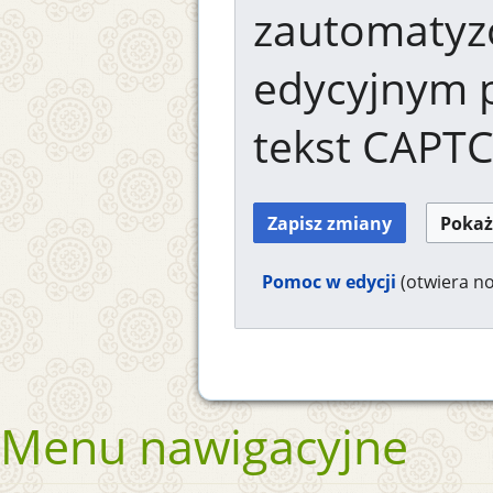
zautomaty
edycyjnym 
tekst CAPT
Pomoc w edycji
(otwiera n
Menu nawigacyjne