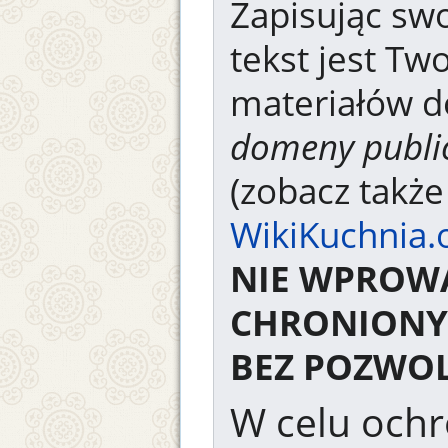
Zapisując swo
tekst jest Tw
materiałów d
domeny publi
(zobacz takż
WikiKuchnia.
NIE WPROW
CHRONIONY
BEZ POZWOL
W celu ochr