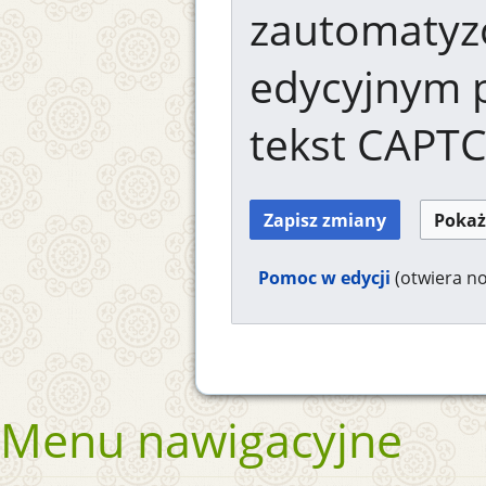
zautomaty
edycyjnym 
tekst CAPT
Pomoc w edycji
(otwiera n
Menu nawigacyjne