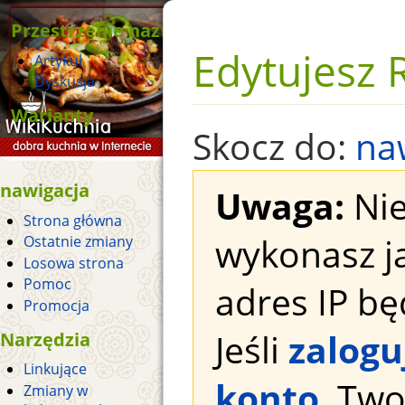
Przestrzenie nazw
Edytujesz 
Artykuł
Dyskusja
Warianty
Skocz do:
na
nawigacja
Uwaga:
Nie
Strona główna
wykonasz j
Ostatnie zmiany
Losowa strona
Pomoc
adres IP bę
Promocja
Jeśli
zalogu
Narzędzia
Linkujące
konto
, Tw
Zmiany w