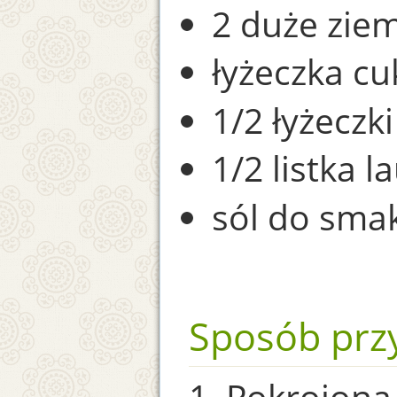
2 duże ziem
łyżeczka cu
1/2 łyżeczk
1/2 listka 
sól do sma
Sposób prz
1. Pokrojoną