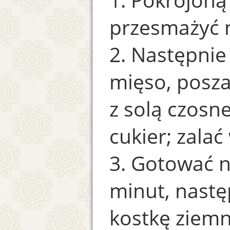
przesmażyć 
2. Następnie
mięso, posza
z solą czosne
cukier; zalać
3. Gotować 
minut, nast
kostkę ziemn