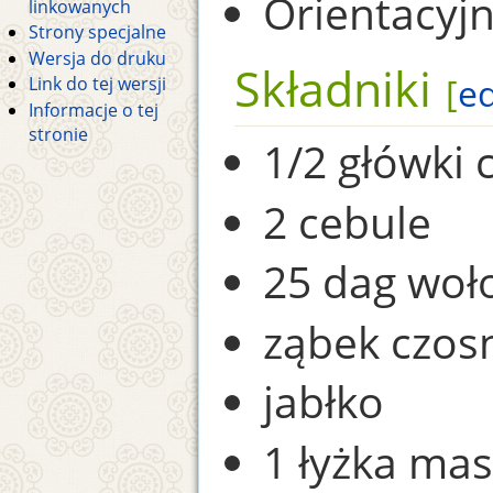
Orientacyjn
linkowanych
Strony specjalne
Wersja do druku
Składniki
[
ed
Link do tej wersji
Informacje o tej
stronie
1/2 główki 
2 cebule
25 dag woł
ząbek czos
jabłko
1 łyżka mas