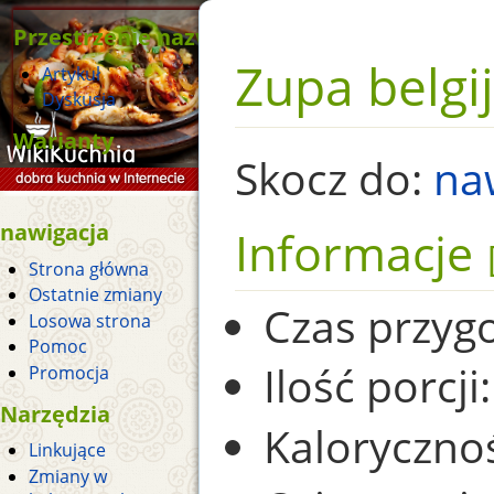
Przestrzenie nazw
Zupa belgi
Artykuł
Dyskusja
Warianty
Skocz do:
na
nawigacja
Informacje
Strona główna
Ostatnie zmiany
Czas przyg
Losowa strona
Pomoc
Ilość porcji:
Promocja
Narzędzia
Kaloryczno
Linkujące
Zmiany w