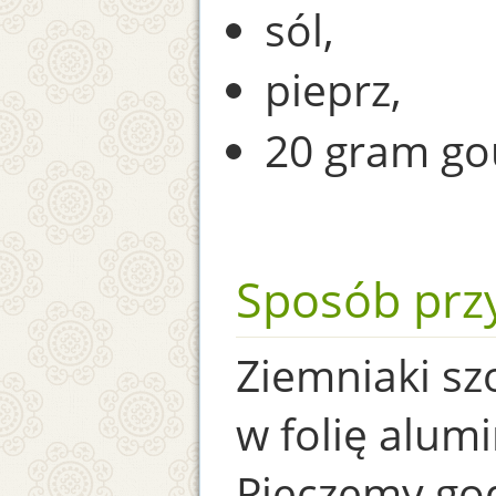
sól,
pieprz,
20 gram go
Sposób prz
Ziemniaki sz
w folię alumi
Pieczemy godz