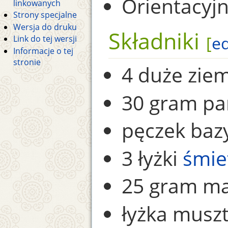
Orientacyjn
linkowanych
Strony specjalne
Wersja do druku
Składniki
[
ed
Link do tej wersji
Informacje o tej
stronie
4 duże ziem
30 gram p
pęczek bazyl
3 łyżki
śmie
25 gram ma
łyżka muszt