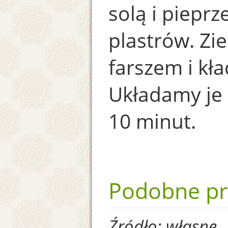
solą i piepr
plastrów. Zi
farszem i kła
Układamy je 
10 minut.
Podobne pr
Źródło: własne