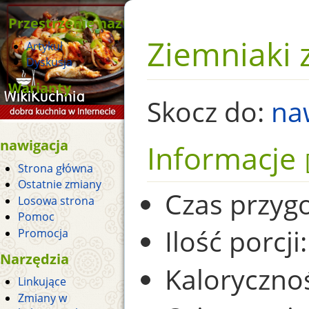
Przestrzenie nazw
Ziemniaki
Artykuł
Dyskusja
Warianty
Skocz do:
na
nawigacja
Informacje
Strona główna
Ostatnie zmiany
Czas przyg
Losowa strona
Pomoc
Ilość porcji:
Promocja
Narzędzia
Kaloryczno
Linkujące
Zmiany w