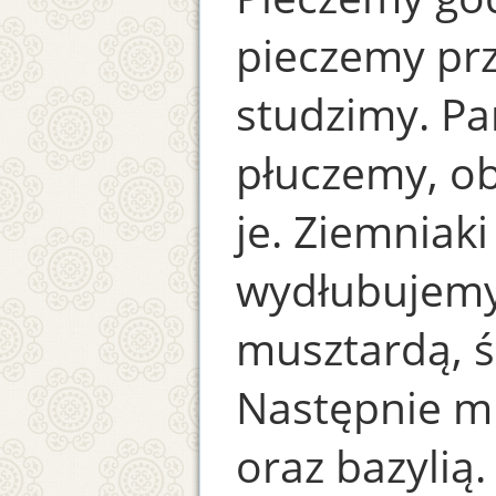
pieczemy pr
studzimy. Pa
płuczemy, ob
je. Ziemniaki
wydłubujemy
musztardą, 
Następnie m
oraz bazyli