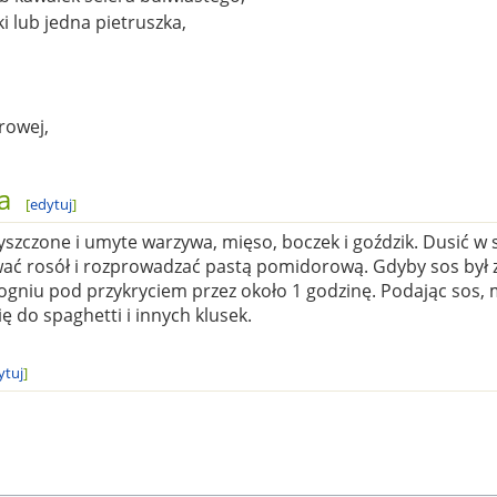
ki lub jedna pietruszka,
rowej,
a
[
edytuj
]
szczone i umyte warzywa, mięso, boczek i goździk. Dusić w
ć rosół i rozprowadzać pastą pomidorową. Gdyby sos był zb
ogniu pod przykryciem przez około 1 godzinę. Podając sos
 do spaghetti i innych klusek.
ytuj
]