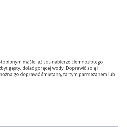
 stopionym maśle, aż sos nabierze ciemnozłotego
yt gęsty, dolać gorącej wody. Doprawić solą i
, można go doprawić śmietaną, tartym parmezanem lub