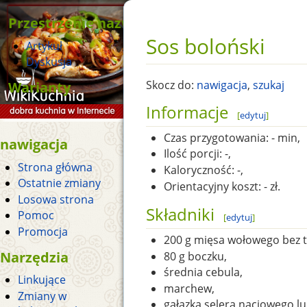
Przestrzenie nazw
Sos boloński
Artykuł
Dyskusja
Warianty
Skocz do:
nawigacja
,
szukaj
Informacje
[
edytuj
]
Czas przygotowania:
- min,
nawigacja
Ilość porcji:
-,
Strona główna
Kaloryczność:
-,
Ostatnie zmiany
Orientacyjny koszt:
- zł.
Losowa strona
Składniki
Pomoc
[
edytuj
]
Promocja
200 g mięsa wołowego bez t
Narzędzia
80 g boczku,
średnia cebula,
Linkujące
marchew,
Zmiany w
gałązka selera naciowego lu