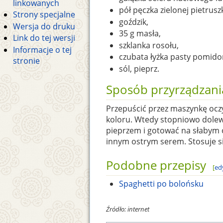
linkowanych
pół pęczka zielonej pietrusz
Strony specjalne
goździk,
Wersja do druku
35 g masła,
Link do tej wersji
szklanka rosołu,
Informacje o tej
czubata łyżka pasty pomido
stronie
sól, pieprz.
Sposób przyrządzani
Przepuścić przez maszynkę oczy
koloru. Wtedy stopniowo dolewa
pieprzem i gotować na słabym 
innym ostrym serem. Stosuje się
Podobne przepisy
[
ed
Spaghetti po bolońsku
Źródło: internet