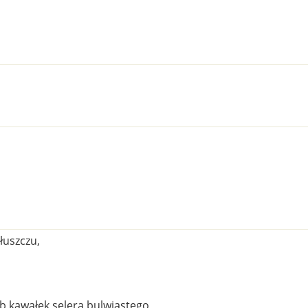
łuszczu,
b kawałek selera bulwiastego,