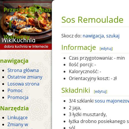
Przestrzenie nazw
Sos Remoulade
Artykuł
Dyskusja
Warianty
Skocz do:
nawigacja
,
szukaj
Informacje
[
edytuj
]
Czas przygotowania:
- min
nawigacja
Ilość porcji:
-
Strona główna
Kaloryczność:
-
Ostatnie zmiany
Orientacyjny koszt:
- zł
Losowa strona
Składniki
Pomoc
[
edytuj
]
Promocja
3/4 szklanki
sosu majonezo
Narzędzia
2 jaja,
3 łyżki musztardy,
Linkujące
łyżka drobno posiekanego s
Zmiany w
sól,