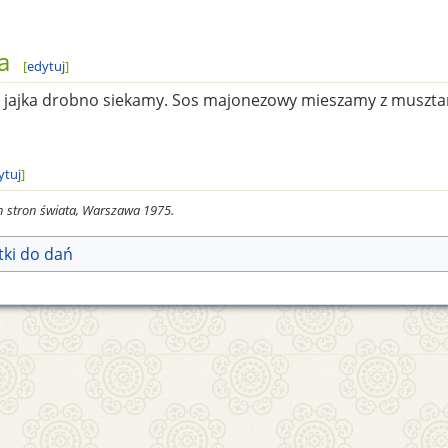
a
[
edytuj
]
 jajka drobno siekamy. Sos majonezowy mieszamy z muszta
ytuj
]
ch stron świata, Warszawa 1975.
ki do dań