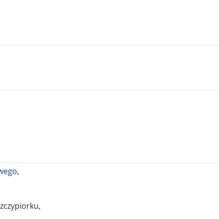
wego
,
zczypiorku,