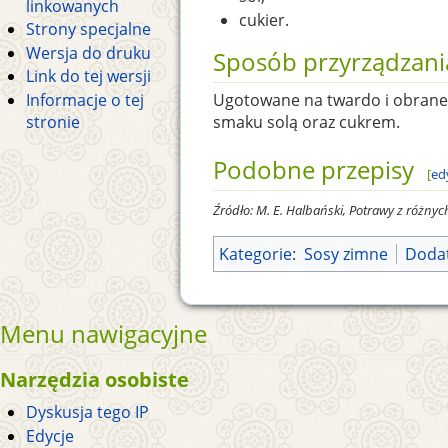
linkowanych
cukier.
Strony specjalne
Wersja do druku
Sposób przyrządzani
Link do tej wersji
Informacje o tej
Ugotowane na twardo i obrane
stronie
smaku solą oraz cukrem.
Podobne przepisy
[
ed
Źródło: M. E. Halbański, Potrawy z różny
Kategorie
:
Sosy zimne
Dodat
Menu nawigacyjne
Narzędzia osobiste
Dyskusja tego IP
Edycje