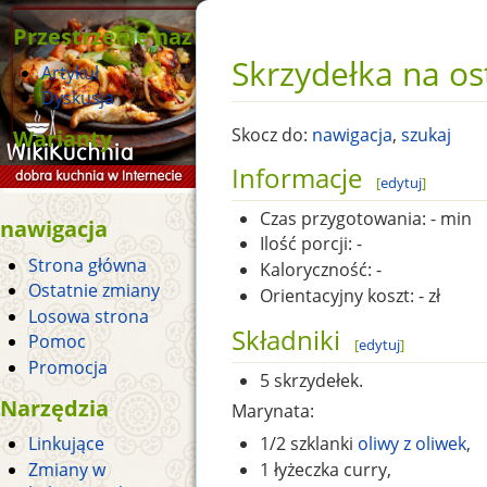
Przestrzenie nazw
Skrzydełka na os
Artykuł
Dyskusja
Warianty
Skocz do:
nawigacja
,
szukaj
Informacje
[
edytuj
]
Czas przygotowania:
- min
nawigacja
Ilość porcji:
-
Strona główna
Kaloryczność:
-
Ostatnie zmiany
Orientacyjny koszt:
- zł
Losowa strona
Składniki
Pomoc
[
edytuj
]
Promocja
5 skrzydełek.
Narzędzia
Marynata:
Linkujące
1/2 szklanki
oliwy z oliwek
,
Zmiany w
1 łyżeczka curry,