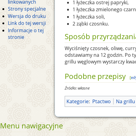
linkowanych
1 łyżeczka ostrej papryki,
Strony specjalne
1 łyżeczka zmielonego czarn
Wersja do druku
1 łyżeczka soli,
Link do tej wersji
2 ząbki czosnku.
Informacje o tej
Sposób przyrządzani
stronie
Wyciśnięty czosnek, oliwę, cur
odstawiamy na 12 godzin. Po ty
grillu węglowym wystarczy kwa
Podobne przepisy
[
ed
Źródło: własne
Kategorie
:
Ptactwo
Na grillu
Menu nawigacyjne