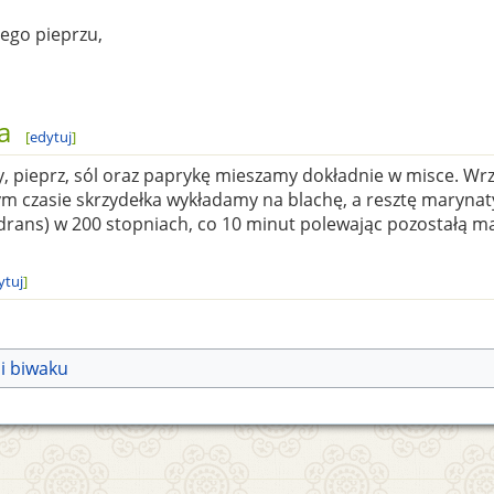
ego pieprzu,
a
[
edytuj
]
ry, pieprz, sól oraz paprykę mieszamy dokładnie w misce. W
m czasie skrzydełka wykładamy na blachę, a resztę marynat
drans) w 200 stopniach, co 10 minut polewając pozostałą m
ytuj
]
 i biwaku