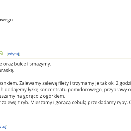
rowego
a
[
edytuj
]
ce oraz bułce i smażymy.
praskę.
nkiem. Zalewamy zalewą filety i trzymamy je tak ok. 2 godzi
ch dodajemy łyżkę koncentratu pomidorowego, przyprawy or
eszamy na gorąco z ogórkiem.
zalewę z ryb. Mieszamy i gorącą cebulą przekładamy ryby. 
ytuj
]