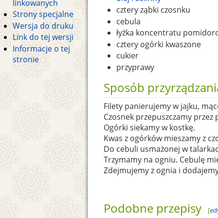
linkowanych
cztery ząbki czosnku
Strony specjalne
cebula
Wersja do druku
łyżka koncentratu pomido
Link do tej wersji
cztery ogórki kwaszone
Informacje o tej
cukier
stronie
przyprawy
Sposób przyrządzani
Filety panierujemy w jajku, mą
Czosnek przepuszczamy przez 
Ogórki siekamy w kostkę.
Kwas z ogórków mieszamy z czos
Do cebuli usmażonej w talarka
Trzymamy na ogniu. Cebulę mi
Zdejmujemy z ognia i dodajemy 
Podobne przepisy
[
ed