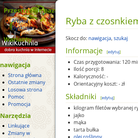
Przestrzenie nazw
Ryba z czosnkie
Artykuł
Dyskusja
Warianty
Skocz do:
nawigacja
,
szukaj
Informacje
[
edytuj
]
Czas przygotowania:
120 mi
nawigacja
Ilość porcji:
8
Strona główna
Kaloryczność:
-
Ostatnie zmiany
Orientacyjny koszt:
- zł
Losowa strona
Składniki
Pomoc
[
edytuj
]
Promocja
kilogram filetów wybranej r
Narzędzia
jajko
mąka
Linkujące
tarta bułka
Zmiany w
olej roślinny