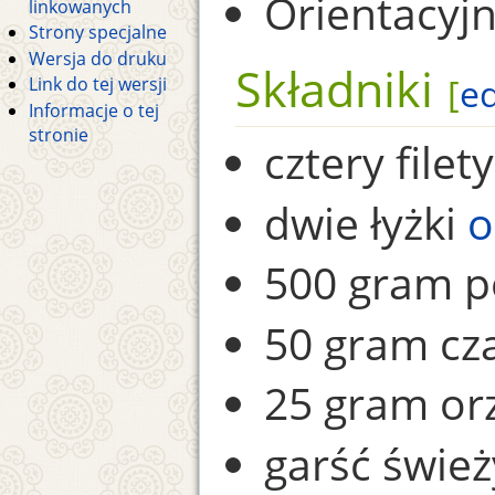
Orientacyjn
linkowanych
Strony specjalne
Wersja do druku
Składniki
[
ed
Link do tej wersji
Informacje o tej
stronie
cztery filet
dwie łyżki
o
500 gram p
50 gram cz
25 gram or
garść świeży