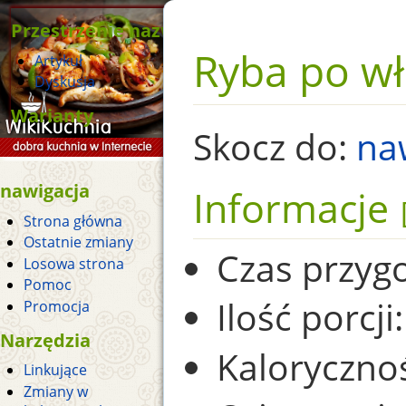
Przestrzenie nazw
Ryba po w
Artykuł
Dyskusja
Warianty
Skocz do:
na
nawigacja
Informacje
Strona główna
Ostatnie zmiany
Czas przyg
Losowa strona
Pomoc
Ilość porcji:
Promocja
Narzędzia
Kaloryczno
Linkujące
Zmiany w