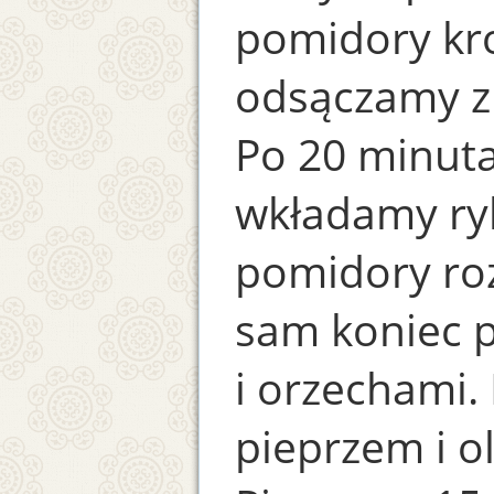
pomidory kro
odsączamy z
Po 20 minut
wkładamy ry
pomidory ro
sam koniec 
i orzechami.
pieprzem i o