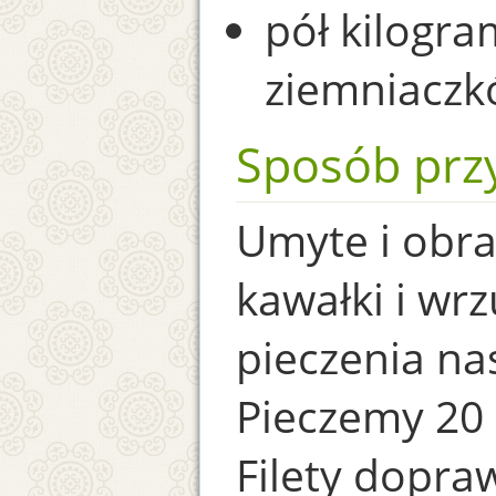
pół kilogra
ziemniacz
Sposób prz
Umyte i obra
kawałki i wr
pieczenia n
Pieczemy 20 
Filety dopra