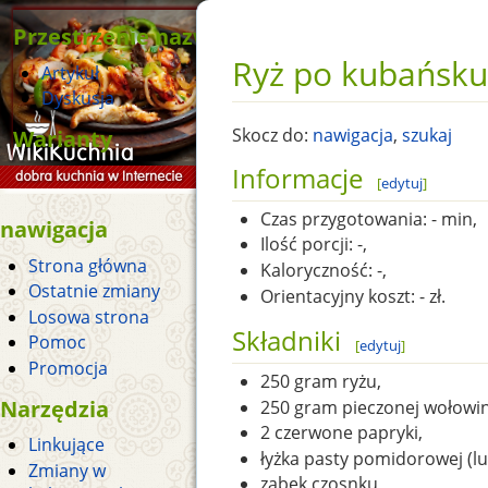
Przestrzenie nazw
Ryż po kubańsku
Artykuł
Dyskusja
Warianty
Skocz do:
nawigacja
,
szukaj
Informacje
[
edytuj
]
Czas przygotowania:
- min,
nawigacja
Ilość porcji:
-,
Strona główna
Kaloryczność:
-,
Ostatnie zmiany
Orientacyjny koszt:
- zł.
Losowa strona
Składniki
Pomoc
[
edytuj
]
Promocja
250 gram ryżu,
Narzędzia
250 gram pieczonej wołowin
2 czerwone papryki,
Linkujące
łyżka pasty pomidorowej (lu
Zmiany w
ząbek czosnku,