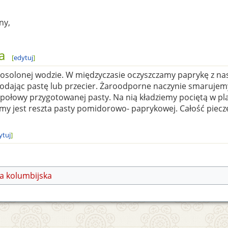
ny,
a
[
edytuj
]
 osolonej wodzie. W międzyczasie oczyszczamy paprykę z na
dodając pastę lub przecier. Żaroodporne naczynie smaruje
połowy przygotowanej pasty. Na nią kładziemy pociętą w pla
my jest reszta pasty pomidorowo- paprykowej. Całość piecz
ytuj
]
a kolumbijska