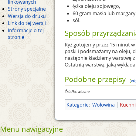
linkowanych
łyżka oleju sojowego,
Strony specjalne
60 gram masła lub margary
Wersja do druku
sól.
Link do tej wersji
Informacje o tej
Sposób przyrządzani
stronie
Ryż gotujemy przez 15 minut w
paski i podsmażamy na oleju, 
następnie kładziemy warstwę z 
Ostatnią warstwą, jaką wykłada
Podobne przepisy
[
ed
Źródło: własne
Kategorie
:
Wołowina
Kuchni
Menu nawigacyjne