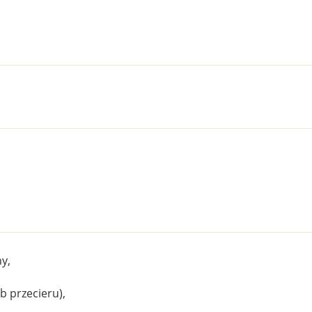
y,
b przecieru),