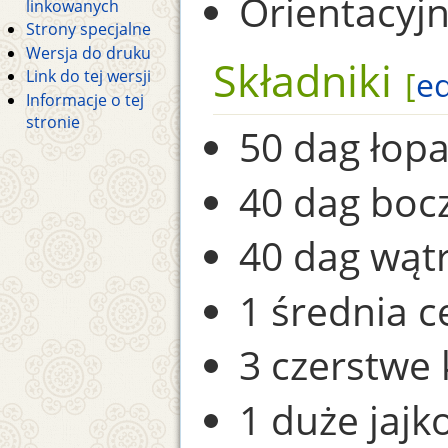
Orientacyjn
linkowanych
Strony specjalne
Wersja do druku
Składniki
[
ed
Link do tej wersji
Informacje o tej
stronie
50 dag łopa
40 dag boc
40 dag wąt
1 średnia c
3 czerstwe 
1 duże jajk