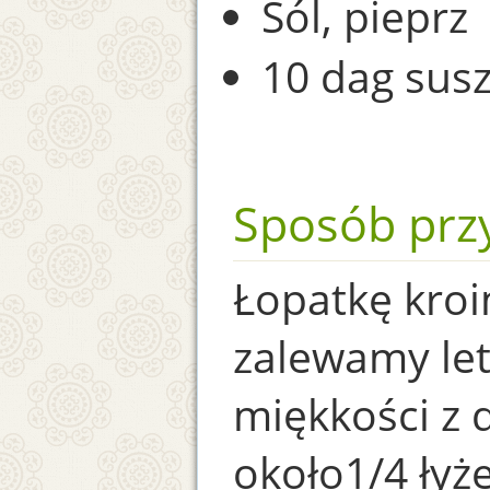
Sól, pieprz
10 dag sus
Sposób prz
Łopatkę kroi
zalewamy let
miękkości z 
około1/4 łyże