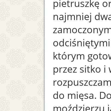
pietruszkę o
najmniej dwa
zamoczonymi
odciśniętymi
którym goto
przez sitko i
rozpuszczam
do mięsa. D
moździerzu 