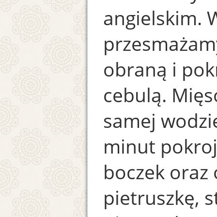
angielskim.
przesmażamy
obraną i pok
cebulą. Mięs
samej wodzie
minut pokroj
boczek oraz
pietruszkę, 