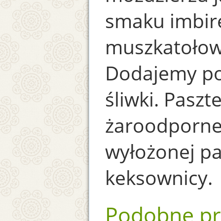
smaku imbire
muszkatołow
Dodajemy po
śliwki. Pasz
żaroodporne
wyłożonej pa
keksownicy.
Podobne pr