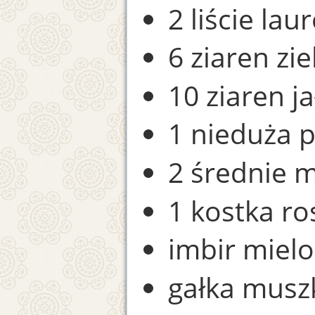
2 liście la
6 ziaren zie
10 ziaren j
1 nieduża p
2 średnie 
1 kostka r
imbir miel
gałka musz