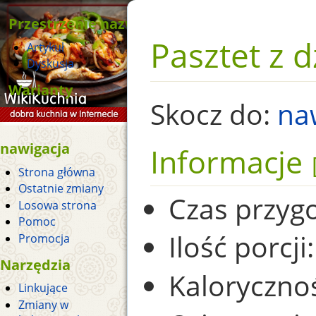
Przestrzenie nazw
Pasztet z d
Artykuł
Dyskusja
Warianty
Skocz do:
na
nawigacja
Informacje
Strona główna
Ostatnie zmiany
Czas przyg
Losowa strona
Pomoc
Ilość porcji:
Promocja
Narzędzia
Kaloryczno
Linkujące
Zmiany w