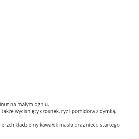
inut na małym ogniu.
 także wyciśnięty czosnek, ryż i pomidora z dymką.
erzch kładziemy kawałek masła oraz nieco startego