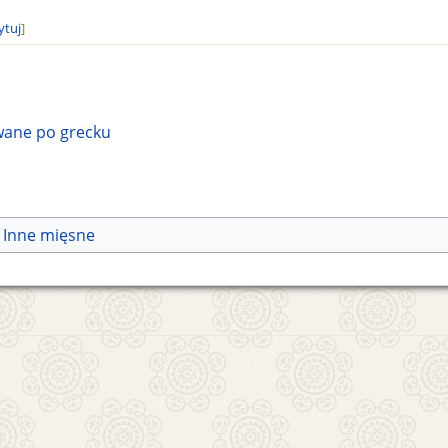
ytuj
]
wane po grecku
Inne mięsne