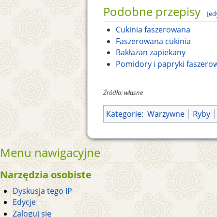
Podobne przepisy
[
ed
Cukinia faszerowana
Faszerowana cukinia
Bakłażan zapiekany
Pomidory i papryki faszero
Źródło: własne
Kategorie
:
Warzywne
Ryby
Menu nawigacyjne
Narzędzia osobiste
Dyskusja tego IP
Edycje
Zaloguj się