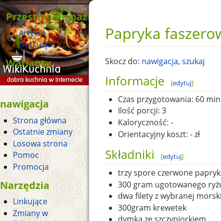
Przestrzenie nazw
Papryka faszer
Artykuł
Dyskusja
Warianty
Skocz do:
nawigacja
,
szukaj
Informacje
[
edytuj
]
Czas przygotowania:
60 min
nawigacja
Ilość porcji:
3
Strona główna
Kaloryczność:
-
Ostatnie zmiany
Orientacyjny koszt:
- zł
Losowa strona
Składniki
Pomoc
[
edytuj
]
Promocja
trzy spore czerwone papryk
Narzędzia
300 gram ugotowanego ryż
dwa filety z wybranej morski
Linkujące
300gram krewetek
Zmiany w
dymka ze szczypiorkiem