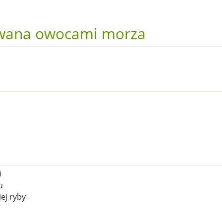
owana owocami morza
i
u
ej ryby