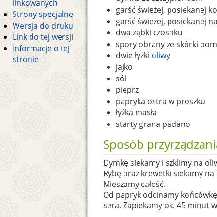
linkowanych
garść świeżej, posiekanej k
Strony specjalne
garść świeżej, posiekanej nat
Wersja do druku
dwa ząbki czosnku
Link do tej wersji
spory obrany ze skórki pom
Informacje o tej
dwie łyżki
oliwy
stronie
jajko
sól
pieprz
papryka ostra w proszku
łyżka masła
starty grana padano
Sposób przyrządzani
Dymkę siekamy i szklimy na ol
Rybę oraz krewetki siekamy na 
Mieszamy całość.
Od papryk odcinamy końcówkę, 
sera. Zapiekamy ok. 45 minut w