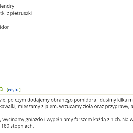
olendry
ki z pietruszki
idor
a
[
edytuj
]
iwie, po czym dodajemy obranego pomidora i dusimy kilka m
kawałki, mieszamy z jajem, wrzucamy zioła oraz przyprawy, a
wycinamy gniazdo i wypełniamy farszem każdą z nich. Na wi
 180 stopniach.