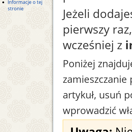
Informacje o tej
stronie
Jeżeli dodaje
pierwszy raz
wcześniej z
i
Poniżej znajduj
zamieszczanie 
artykuł, usuń p
wprowadzić wła
Uwaga:
Nie