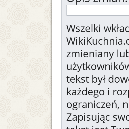
Wszelki wkład
WikiKuchnia.
zmieniany lub
użytkowników.
tekst był dow
każdego i ro
ograniczeń, n
Zapisując swo