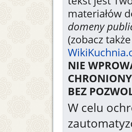
tekst jest Tw
materiałów d
domeny publi
(zobacz takż
WikiKuchnia.
NIE WPROW
CHRONIONY
BEZ POZWOL
W celu ochr
zautomaty