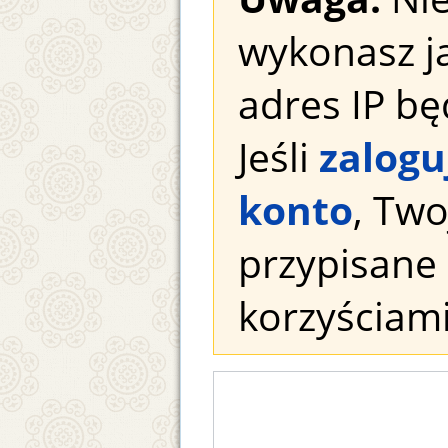
wykonasz j
adres IP bę
Jeśli
zalogu
konto
, Tw
przypisane 
korzyściami