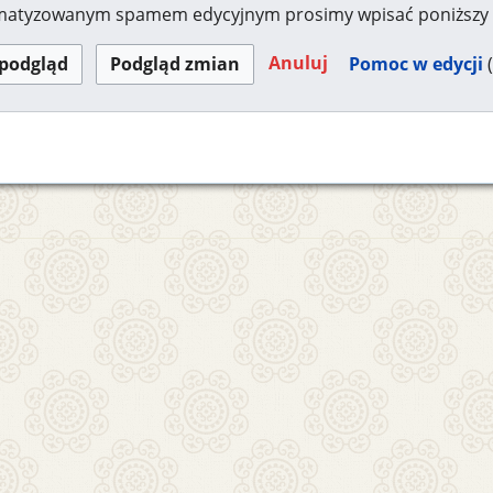
omatyzowanym spamem edycyjnym prosimy wpisać poniższy 
Anuluj
Pomoc w edycji
(