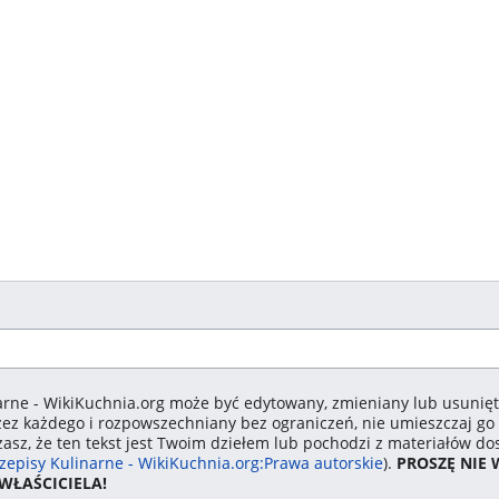
arne - WikiKuchnia.org może być edytowany, zmieniany lub usunięty
zez każdego i rozpowszechniany bez ograniczeń, nie umieszczaj go 
zasz, że ten tekst jest Twoim dziełem lub pochodzi z materiałów 
zepisy Kulinarne - WikiKuchnia.org:Prawa autorskie
).
PROSZĘ NIE
WŁAŚCICIELA!