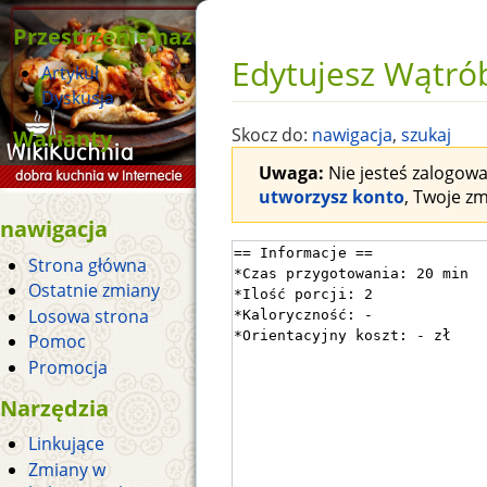
Przestrzenie nazw
Edytujesz Wątró
Artykuł
Dyskusja
Warianty
Skocz do:
nawigacja
,
szukaj
Uwaga:
Nie jesteś zalogowan
utworzysz konto
, Twoje z
nawigacja
Strona główna
Ostatnie zmiany
Losowa strona
Pomoc
Promocja
Narzędzia
Linkujące
Zmiany w