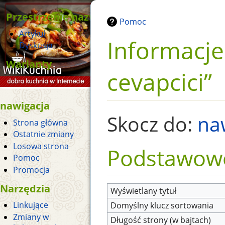
Przestrzenie nazw
Pomoc
Artykuł
Informacje
Dyskusja
Warianty
cevapcici”
nawigacja
Skocz do:
na
Strona główna
Ostatnie zmiany
Losowa strona
Podstawowe
Pomoc
Promocja
Narzędzia
Wyświetlany tytuł
Linkujące
Domyślny klucz sortowania
Zmiany w
Długość strony (w bajtach)