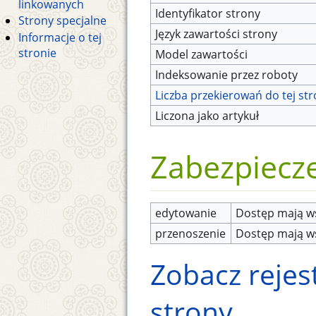
linkowanych
Identyfikator strony
Strony specjalne
Język zawartości strony
Informacje o tej
stronie
Model zawartości
Indeksowanie przez roboty
Liczba przekierowań do tej st
Liczona jako artykuł
Zabezpiecz
edytowanie
Dostęp mają ws
przenoszenie
Dostęp mają ws
Zobacz rejest
strony.