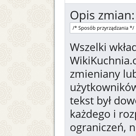
Opis zmian:
Wszelki wkład
WikiKuchnia.
zmieniany lub
użytkowników.
tekst był dow
każdego i ro
ograniczeń, n