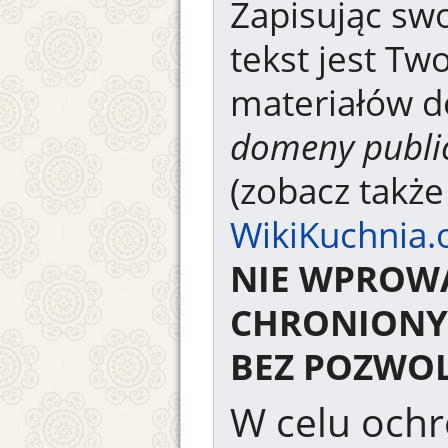
Zapisując swo
tekst jest Tw
materiałów d
domeny publi
(zobacz takż
WikiKuchnia.
NIE WPROW
CHRONIONY
BEZ POZWOL
W celu ochr