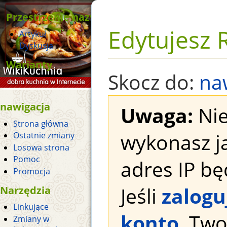
Przestrzenie nazw
Edytujesz R
Artykuł
Dyskusja
Warianty
Skocz do:
na
nawigacja
Uwaga:
Nie
Strona główna
wykonasz j
Ostatnie zmiany
Losowa strona
Pomoc
adres IP bę
Promocja
Jeśli
zalogu
Narzędzia
Linkujące
konto
, Tw
Zmiany w