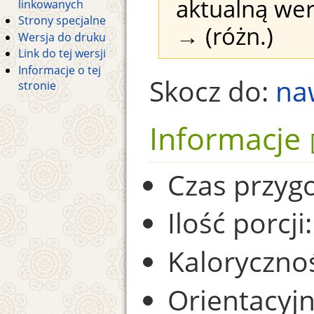
aktualną wer
linkowanych
Strony specjalne
→ (różn.)
Wersja do druku
Link do tej wersji
Informacje o tej
Skocz do:
na
stronie
Informacje
Czas przyg
Ilość porcji:
Kaloryczno
Orientacyjn