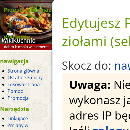
Przestrzenie nazw
Edytujesz 
Artykuł
Dyskusja
ziołami (se
Warianty
nawigacja
Skocz do:
na
Strona główna
Ostatnie zmiany
Uwaga:
Nie
Losowa strona
Pomoc
wykonasz j
Promocja
Narzędzia
adres IP bę
Linkujące
Zmiany w