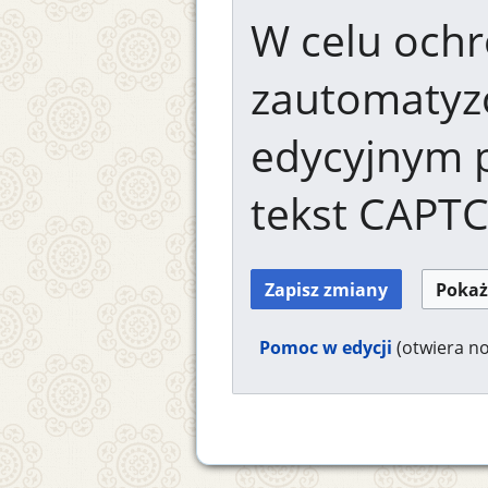
W celu ochr
zautomaty
edycyjnym 
tekst CAPT
Pomoc w edycji
(otwiera n