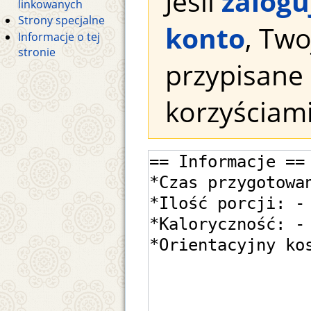
Jeśli
zalogu
linkowanych
Strony specjalne
konto
, Tw
Informacje o tej
stronie
przypisane 
korzyściami