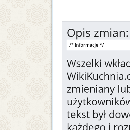
Opis zmian:
Wszelki wkład
WikiKuchnia.
zmieniany lub
użytkowników.
tekst był dow
każdego i ro