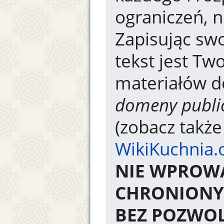
ograniczeń, n
Zapisując swo
tekst jest Tw
materiałów d
domeny publi
(zobacz takż
WikiKuchnia.
NIE WPROW
CHRONIONY
BEZ POZWOL