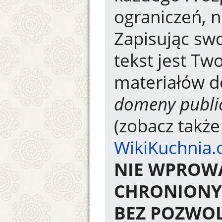
ograniczeń, n
Zapisując swo
tekst jest Tw
materiałów d
domeny publi
(zobacz takż
WikiKuchnia.
NIE WPROW
CHRONIONY
BEZ POZWOL