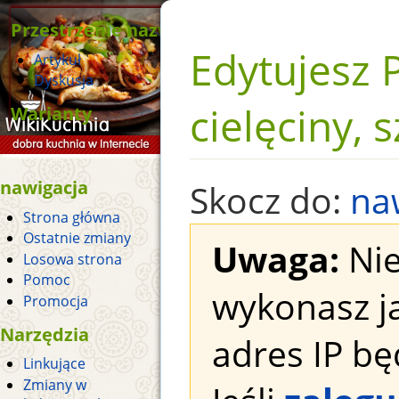
Przestrzenie nazw
Edytujesz 
Artykuł
Dyskusja
cielęciny, s
Warianty
nawigacja
Skocz do:
na
Strona główna
Ostatnie zmiany
Uwaga:
Nie
Losowa strona
Pomoc
wykonasz j
Promocja
Narzędzia
adres IP bę
Linkujące
Zmiany w