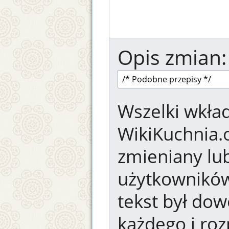
Opis zmian:
Wszelki wkład
WikiKuchnia.
zmieniany lub
użytkowników.
tekst był dow
każdego i ro