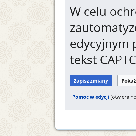
W celu ochr
zautomaty
edycyjnym 
tekst CAPT
Pomoc w edycji
(otwiera n