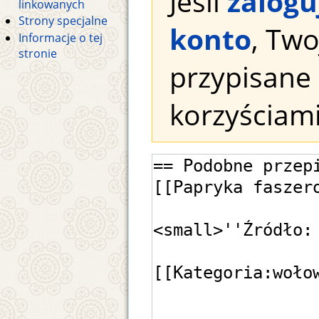
Jeśli
zalogu
linkowanych
Strony specjalne
konto
, Tw
Informacje o tej
stronie
przypisane 
korzyściami