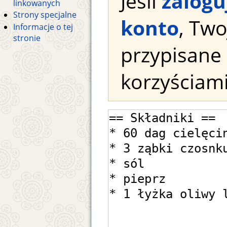
Jeśli
zalogu
linkowanych
Strony specjalne
konto
, Tw
Informacje o tej
stronie
przypisane 
korzyściami