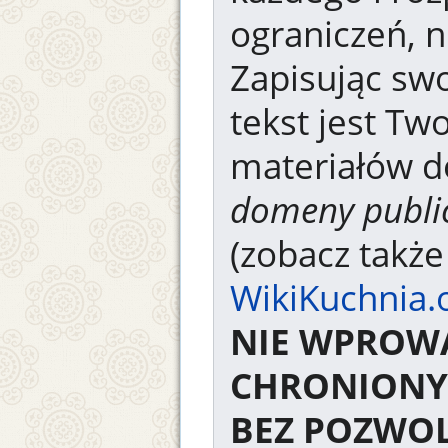
ograniczeń, n
Zapisując swo
tekst jest Tw
materiałów d
domeny publi
(zobacz takż
WikiKuchnia.
NIE WPROW
CHRONIONY
BEZ POZWOL