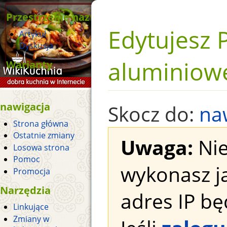
Przestrzenie nazw
Edytujesz P
Artykuł
Dyskusja
aluminiowe
Warianty
nawigacja
Skocz do:
na
Strona główna
Ostatnie zmiany
Uwaga:
Nie
Losowa strona
Pomoc
wykonasz j
Promocja
Narzędzia
adres IP bę
Linkujące
Zmiany w