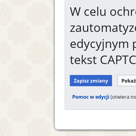
W celu ochr
zautomaty
edycyjnym 
tekst CAPT
Pomoc w edycji
(otwiera n