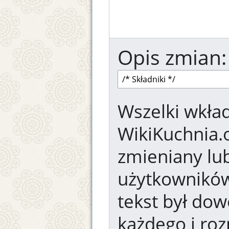
Opis zmian:
Wszelki wkład
WikiKuchnia.
zmieniany lub
użytkowników.
tekst był dow
każdego i ro