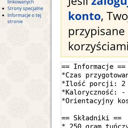
Jeśli
zalogu
linkowanych
Strony specjalne
konto
, Tw
Informacje o tej
stronie
przypisane 
korzyściami