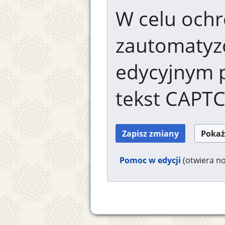
W celu ochr
zautomaty
edycyjnym 
tekst CAPT
Pomoc w edycji
(otwiera n