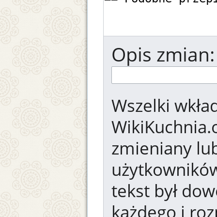
Opis zmian:
Wszelki wkład
WikiKuchnia.
zmieniany lub
użytkowników.
tekst był dow
każdego i ro