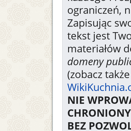
ograniczeń, n
Zapisując swo
tekst jest Tw
materiałów d
domeny publi
(zobacz takż
WikiKuchnia.
NIE WPROW
CHRONIONY
BEZ POZWOL