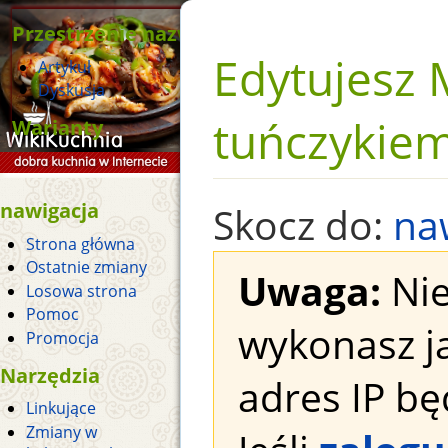
Przestrzenie nazw
Edytujesz
Artykuł
Dyskusja
tuńczykiem
Warianty
nawigacja
Skocz do:
na
Strona główna
Ostatnie zmiany
Uwaga:
Nie
Losowa strona
Pomoc
wykonasz j
Promocja
Narzędzia
adres IP bę
Linkujące
Zmiany w