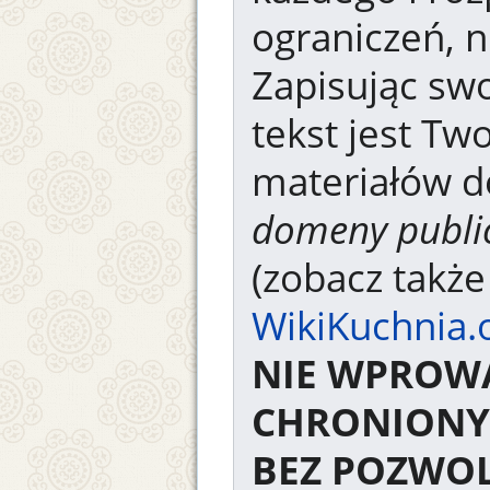
ograniczeń, n
Zapisując swo
tekst jest Tw
materiałów d
domeny publi
(zobacz takż
WikiKuchnia.
NIE WPROW
CHRONIONY
BEZ POZWOL