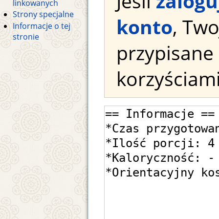
Jeśli
zalogu
linkowanych
Strony specjalne
konto
, Tw
Informacje o tej
stronie
przypisane 
korzyściami