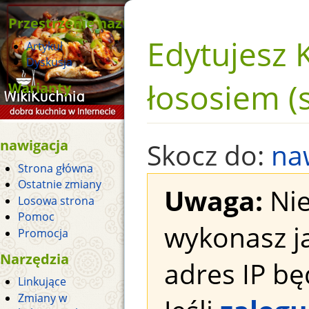
Przestrzenie nazw
Edytujesz 
Artykuł
Dyskusja
łososiem (
Warianty
nawigacja
Skocz do:
na
Strona główna
Ostatnie zmiany
Uwaga:
Nie
Losowa strona
Pomoc
wykonasz j
Promocja
Narzędzia
adres IP bę
Linkujące
Zmiany w