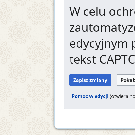
W celu ochr
zautomaty
edycyjnym 
tekst CAPT
Pomoc w edycji
(otwiera n