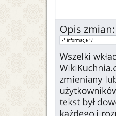
Opis zmian:
Wszelki wkład
WikiKuchnia.
zmieniany lub
użytkowników.
tekst był dow
każdego i ro