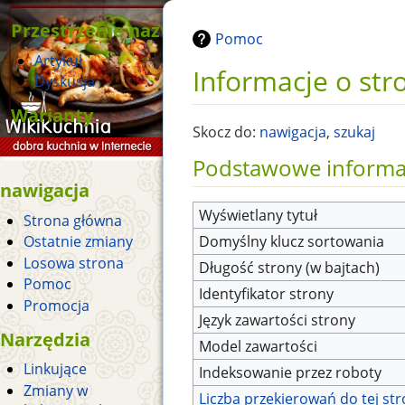
Przestrzenie nazw
Pomoc
Artykuł
Informacje o stro
Dyskusja
Warianty
Skocz do:
nawigacja
,
szukaj
Podstawowe informa
nawigacja
Wyświetlany tytuł
Strona główna
Domyślny klucz sortowania
Ostatnie zmiany
Losowa strona
Długość strony (w bajtach)
Pomoc
Identyfikator strony
Promocja
Język zawartości strony
Narzędzia
Model zawartości
Linkujące
Indeksowanie przez roboty
Zmiany w
Liczba przekierowań do tej st