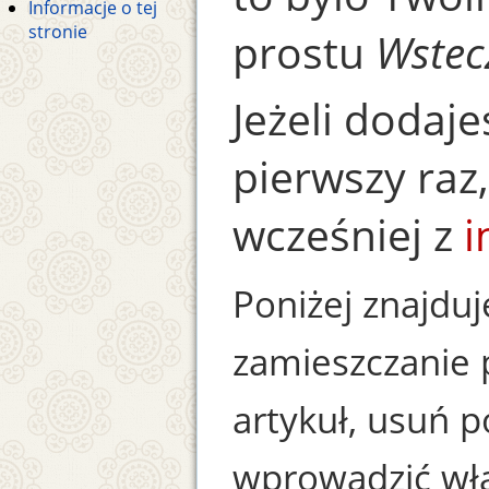
Informacje o tej
stronie
prostu
Wstec
Jeżeli dodaje
pierwszy raz
wcześniej z
i
Poniżej znajduj
zamieszczanie 
artykuł, usuń p
wprowadzić wła