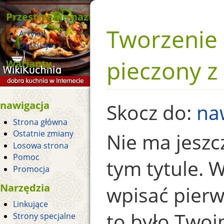
Przestrzenie nazw
Tworzenie 
Artykuł
Dyskusja
pieczony z
Warianty
nawigacja
Skocz do:
na
Strona główna
Ostatnie zmiany
Nie ma jeszc
Losowa strona
Pomoc
tym tytule.
Promocja
Narzędzia
wpisać pierws
Linkujące
to było Twoi
Strony specjalne