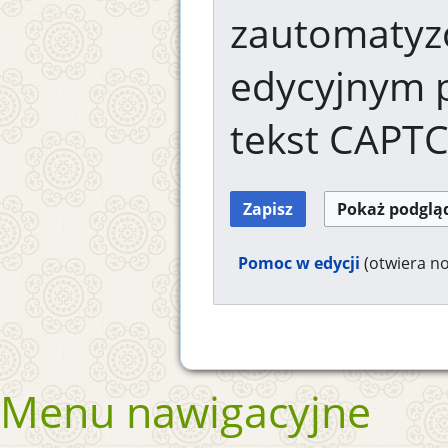
zautomaty
edycyjnym 
tekst CAPT
Pomoc w edycji
(otwiera n
Menu nawigacyjne