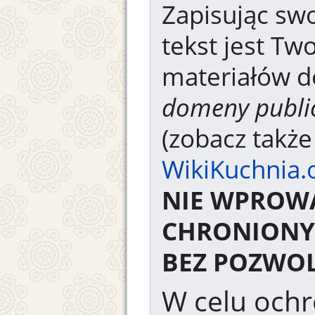
Zapisując swo
tekst jest Tw
materiałów d
domeny publi
(zobacz takż
WikiKuchnia.
NIE WPROW
CHRONIONY
BEZ POZWOL
W celu ochr