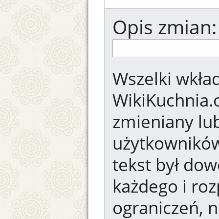
Opis zmian:
Wszelki wkład
WikiKuchnia.
zmieniany lub
użytkowników.
tekst był dow
każdego i ro
ograniczeń, n