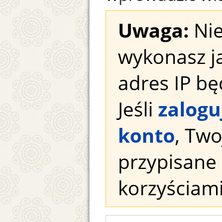
Uwaga:
Nie
wykonasz j
adres IP bę
Jeśli
zalogu
konto
, Tw
przypisane 
korzyściami