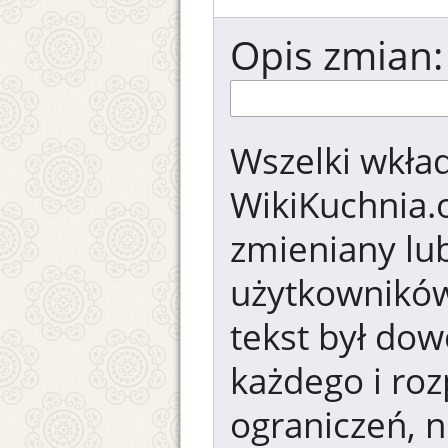
Opis zmian:
Wszelki wkład
WikiKuchnia.
zmieniany lub
użytkowników.
tekst był dow
każdego i ro
ograniczeń, n