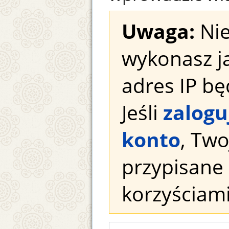
Uwaga:
Nie
wykonasz j
adres IP bę
Jeśli
zalogu
konto
, Tw
przypisane 
korzyściami