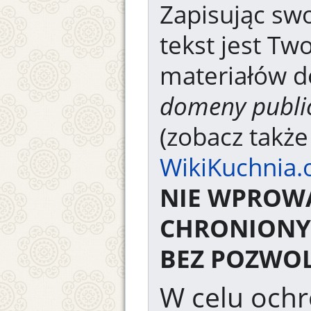
Zapisując swo
tekst jest Tw
materiałów d
domeny publi
(zobacz takż
WikiKuchnia.
NIE WPROW
CHRONIONY
BEZ POZWOL
W celu ochr