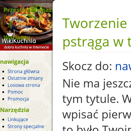
Przestrzenie nazw
Tworzenie 
Artykuł
Dyskusja
pstrąga w 
Warianty
nawigacja
Skocz do:
na
Strona główna
Ostatnie zmiany
Nie ma jeszc
Losowa strona
Pomoc
tym tytule.
Promocja
Narzędzia
wpisać pierws
Linkujące
to było Twoi
Strony specjalne