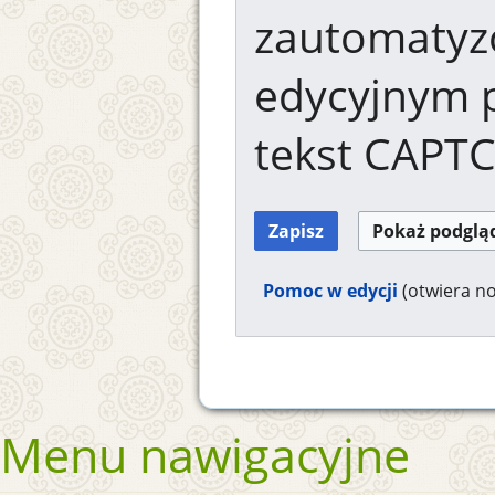
zautomaty
edycyjnym 
tekst CAPT
Pomoc w edycji
(otwiera n
Menu nawigacyjne