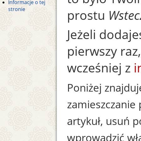
Informacje o tej
stronie
prostu
Wstec
Jeżeli dodaje
pierwszy raz
wcześniej z
i
Poniżej znajduj
zamieszczanie 
artykuł, usuń p
wprowadzić wła