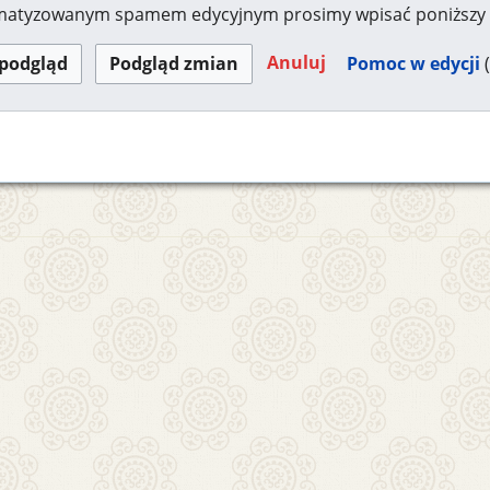
omatyzowanym spamem edycyjnym prosimy wpisać poniższy 
Anuluj
Pomoc w edycji
(