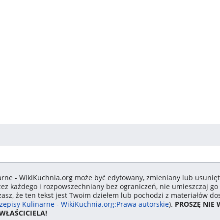
arne - WikiKuchnia.org może być edytowany, zmieniany lub usunięty
zez każdego i rozpowszechniany bez ograniczeń, nie umieszczaj go 
zasz, że ten tekst jest Twoim dziełem lub pochodzi z materiałów 
zepisy Kulinarne - WikiKuchnia.org:Prawa autorskie
).
PROSZĘ NIE
WŁAŚCICIELA!