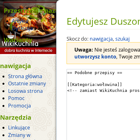
Przestrzenie nazw
Edytujesz Duszon
Artykuł
Dyskusja
Warianty
Skocz do:
nawigacja
,
szukaj
Uwaga:
Nie jesteś zalogowan
utworzysz konto
, Twoje z
nawigacja
Strona główna
Ostatnie zmiany
Losowa strona
Pomoc
Promocja
Narzędzia
Linkujące
Zmiany w