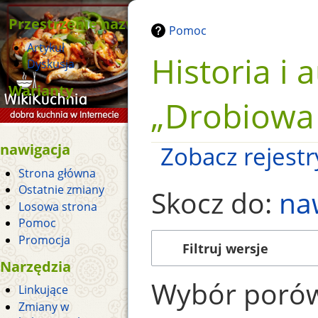
Przestrzenie nazw
Pomoc
Artykuł
Historia i 
Dyskusja
Warianty
„Drobiowa
nawigacja
Zobacz rejestry
Strona główna
Ostatnie zmiany
Skocz do:
na
Losowa strona
Pomoc
Promocja
Filtruj wersje
Narzędzia
Wybór porów
Linkujące
Zmiany w