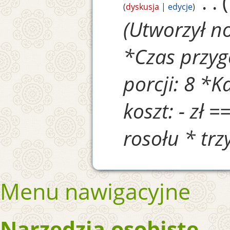
‎
dyskusja
edycje
Utworzył n
*Czas przyg
porcji: 8 *K
koszt: - zł =
rosołu * trz
Menu nawigacyjne
Narzędzia osobiste