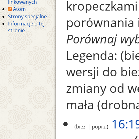
kropeczkami
linkowanych
Atom
Strony specjalne
porównania i 
Informacje o tej
stronie
Porównaj wyb
Legenda: (bie
wersji do bie
zmiany od we
mała (drobn
16:19
bież.
poprz.