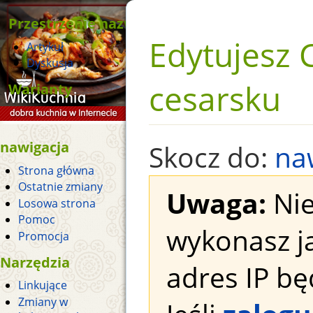
Przestrzenie nazw
Edytujesz 
Artykuł
Dyskusja
cesarsku
Warianty
nawigacja
Skocz do:
na
Strona główna
Ostatnie zmiany
Uwaga:
Nie
Losowa strona
Pomoc
wykonasz j
Promocja
Narzędzia
adres IP bę
Linkujące
Zmiany w