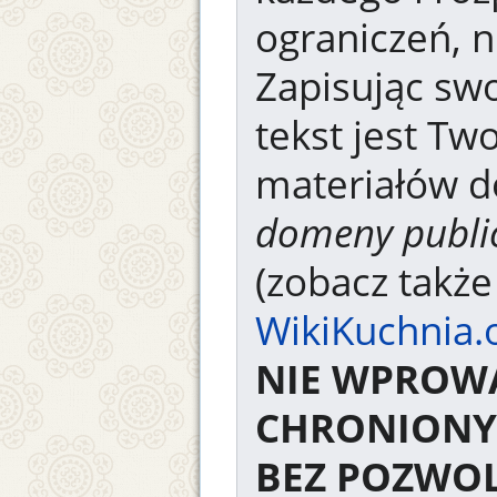
ograniczeń, n
Zapisując swo
tekst jest Tw
materiałów d
domeny publi
(zobacz takż
WikiKuchnia.
NIE WPROW
CHRONIONY
BEZ POZWOL