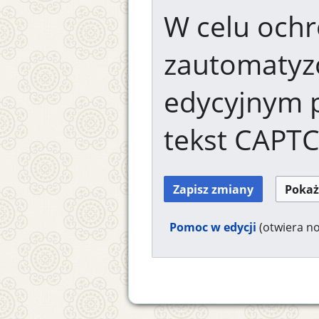
W celu ochr
zautomaty
edycyjnym 
tekst CAPT
Pomoc w edycji
(otwiera n