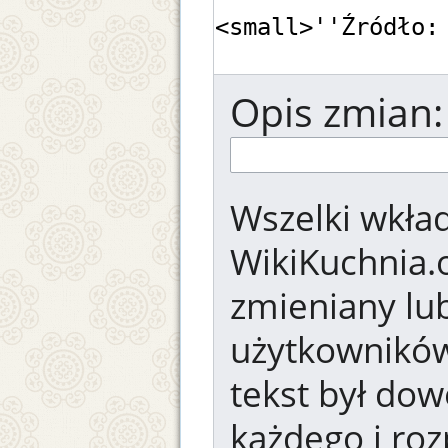
Opis zmian:
Wszelki wkład
WikiKuchnia.
zmieniany lub
użytkowników.
tekst był dow
każdego i ro