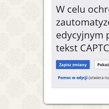
W celu ochr
zautomaty
edycyjnym 
tekst CAPT
Pomoc w edycji
(otwiera n