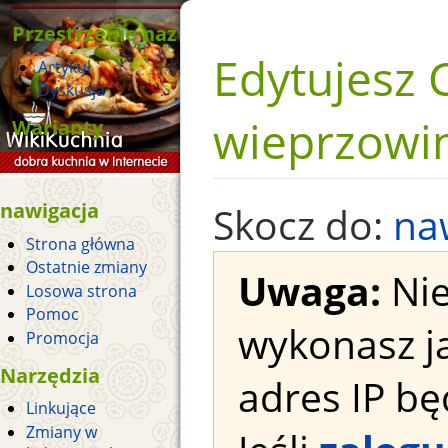
Przestrzenie nazw
Edytujesz 
Artykuł
Dyskusja
wieprzowin
Warianty
nawigacja
Skocz do:
na
Strona główna
Ostatnie zmiany
Uwaga:
Nie
Losowa strona
Pomoc
wykonasz j
Promocja
Narzędzia
adres IP bę
Linkujące
Zmiany w