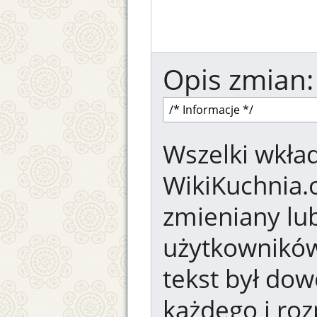
Opis zmian:
Wszelki wkład
WikiKuchnia.
zmieniany lub
użytkowników.
tekst był dow
każdego i ro