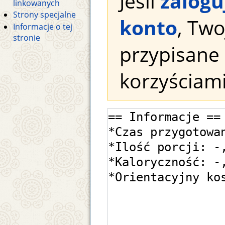
Jeśli
zalogu
linkowanych
Strony specjalne
konto
, Tw
Informacje o tej
stronie
przypisane 
korzyściami