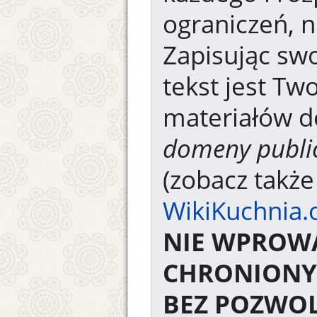
ograniczeń, n
Zapisując swo
tekst jest Tw
materiałów d
domeny publi
(zobacz takż
WikiKuchnia.
NIE WPROW
CHRONIONY
BEZ POZWOL