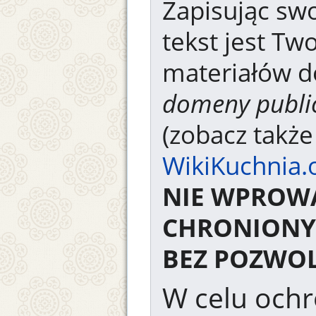
Zapisując swo
tekst jest Tw
materiałów d
domeny publi
(zobacz takż
WikiKuchnia.
NIE WPROW
CHRONIONY
BEZ POZWOL
W celu ochr