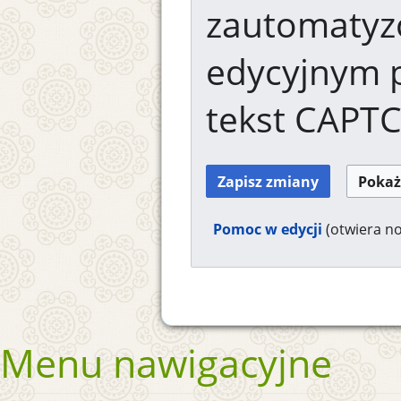
zautomaty
edycyjnym 
tekst CAPT
Pomoc w edycji
(otwiera n
Menu nawigacyjne