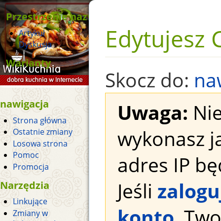
Przestrzenie nazw
Edytujesz C
Artykuł
Dyskusja
Warianty
Skocz do:
na
nawigacja
Uwaga:
Nie
Strona główna
wykonasz j
Ostatnie zmiany
Losowa strona
Pomoc
adres IP bę
Promocja
Jeśli
zalogu
Narzędzia
Linkujące
konto
, Tw
Zmiany w