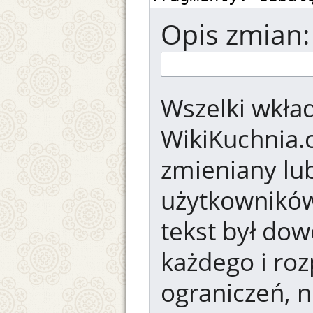
Opis zmian:
Wszelki wkład
WikiKuchnia.
zmieniany lub
użytkowników.
tekst był dow
każdego i ro
ograniczeń, n