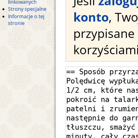
Jeśli
zalogu
linkowanych
Strony specjalne
konto
, Tw
Informacje o tej
stronie
przypisane 
korzyściami