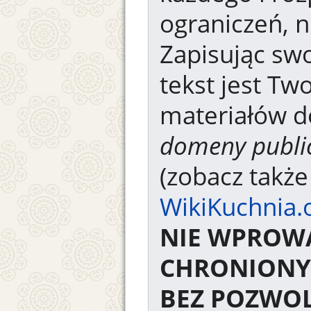
ograniczeń, n
Zapisując swo
tekst jest Tw
materiałów d
domeny publi
(zobacz takż
WikiKuchnia.
NIE WPROW
CHRONIONY
BEZ POZWOL