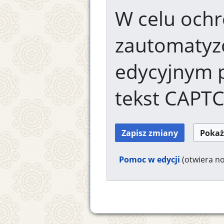
W celu ochr
zautomaty
edycyjnym 
tekst CAPT
Pomoc w edycji
(otwiera n