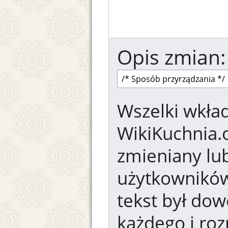
Opis zmian:
Wszelki wkład
WikiKuchnia.
zmieniany lub
użytkowników.
tekst był dow
każdego i ro