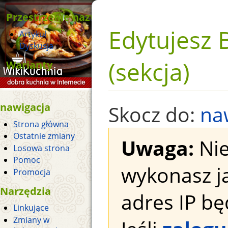
Przestrzenie nazw
Edytujesz
Artykuł
Dyskusja
(sekcja)
Warianty
nawigacja
Skocz do:
na
Strona główna
Ostatnie zmiany
Uwaga:
Nie
Losowa strona
Pomoc
wykonasz j
Promocja
Narzędzia
adres IP bę
Linkujące
Zmiany w