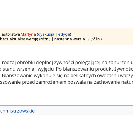
08 autorstwa
Martyna
(
dyskusja
|
edycje
)
bacz aktualną wersję (różn.) | następna wersja → (różn.)
o rodzaj obróbki cieplnej żywności polegającej na zanurzeni
 stanu wrzenia i wyjęciu. Po blanszowaniu produkt żywnośc
. Blanszowanie wykonuje się na delikatnych owocach i warzyw
anszowanie przed zamrożeniem pozwala na zachowanie natur
kuchmistrzowskie