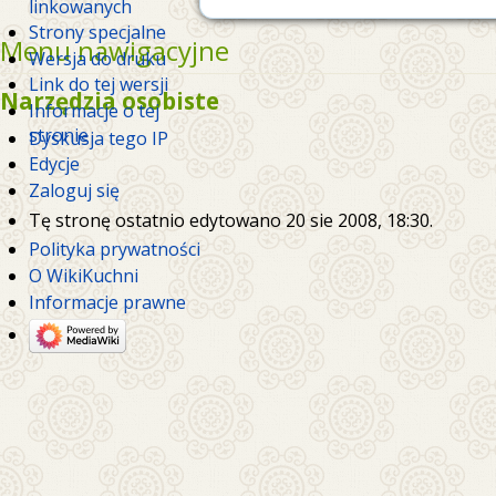
linkowanych
Strony specjalne
Menu nawigacyjne
Wersja do druku
Link do tej wersji
Narzędzia osobiste
Informacje o tej
stronie
Dyskusja tego IP
Edycje
Zaloguj się
Tę stronę ostatnio edytowano 20 sie 2008, 18:30.
Polityka prywatności
O WikiKuchni
Informacje prawne