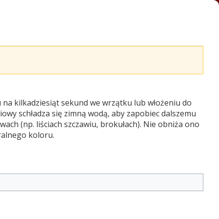
u na kilkadziesiąt sekund we wrzątku lub włożeniu do
iowy schładza się zimną wodą, aby zapobiec dalszemu
ach (np. liściach szczawiu, brokułach). Nie obniża ono
alnego koloru.