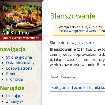
Przestrzenie nazw
Blanszowanie
Artykuł
Dyskusja
Wersja z dnia 18:30, 20 sie 20
Warianty
(
różn.
)
←poprzednia wersja
| zo
Skocz do:
nawigacja
,
szukaj
nawigacja
Blanszowanie
(z fr.
blanche
) t
zimnej wody, doprowadzeniu do
Strona główna
działaniu wysokiej temperatury
Ostatnie zmiany
w nich zawartości witamin. Bl
Losowa strona
Pomoc
Źródło: Wikipedia
Promocja
Narzędzia
Kategoria
:
Techniki i tajniki 
Linkujące
Zmiany w