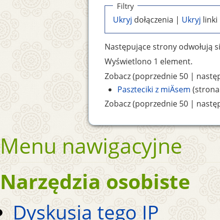
Filtry
Ukryj
dołączenia |
Ukryj
linki
Następujące strony odwołują s
Wyświetlono 1 element.
Zobacz (poprzednie 50 | następ
Paszteciki z miÄsem
(strona
Zobacz (poprzednie 50 | następ
Menu nawigacyjne
Narzędzia osobiste
Dyskusja tego IP