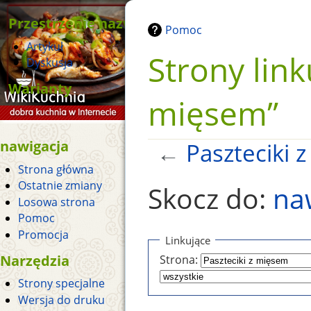
Przestrzenie nazw
Pomoc
Artykuł
Strony link
Dyskusja
Warianty
mięsem”
nawigacja
←
Paszteciki 
Strona główna
Ostatnie zmiany
Skocz do:
na
Losowa strona
Pomoc
Promocja
Linkujące
Narzędzia
Strona:
Strony specjalne
Wersja do druku