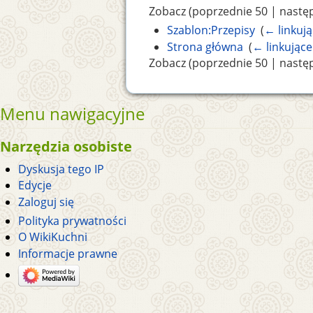
Zobacz (poprzednie 50 | następ
Szablon:Przepisy
‎
(
← linkują
Strona główna
‎
(
← linkujące
Zobacz (poprzednie 50 | następ
Menu nawigacyjne
Narzędzia osobiste
Dyskusja tego IP
Edycje
Zaloguj się
Polityka prywatności
O WikiKuchni
Informacje prawne