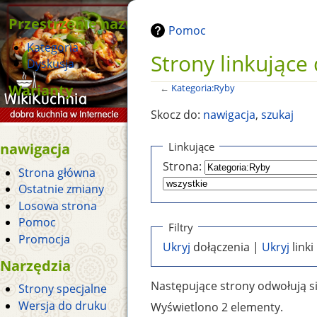
Przestrzenie nazw
Pomoc
Kategoria
Strony linkujące
Dyskusja
Warianty
←
Kategoria:Ryby
Skocz do:
nawigacja
,
szukaj
nawigacja
Linkujące
Strona:
Strona główna
Ostatnie zmiany
Losowa strona
Pomoc
Filtry
Promocja
Ukryj
dołączenia |
Ukryj
linki
Narzędzia
Następujące strony odwołują s
Strony specjalne
Wersja do druku
Wyświetlono 2 elementy.