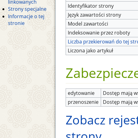
linkowanych
Identyfikator strony
Strony specjalne
Język zawartości strony
Informacje o tej
stronie
Model zawartości
Indeksowanie przez roboty
Liczba przekierowań do tej st
Liczona jako artykuł
Zabezpiecz
edytowanie
Dostęp mają ws
przenoszenie
Dostęp mają ws
Zobacz rejest
strony.