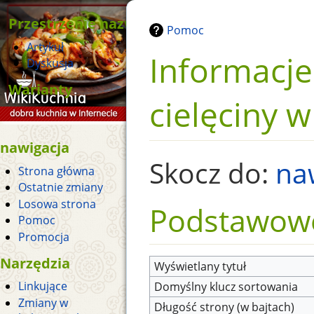
Przestrzenie nazw
Pomoc
Artykuł
Informacje 
Dyskusja
Warianty
cielęciny 
nawigacja
Skocz do:
na
Strona główna
Ostatnie zmiany
Losowa strona
Podstawowe
Pomoc
Promocja
Narzędzia
Wyświetlany tytuł
Linkujące
Domyślny klucz sortowania
Zmiany w
Długość strony (w bajtach)