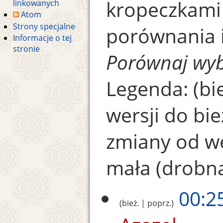
kropeczkami
linkowanych
Atom
Strony specjalne
porównania i 
Informacje o tej
stronie
Porównaj wyb
Legenda: (bie
wersji do bie
zmiany od we
mała (drobn
00:2
bież.
poprz.