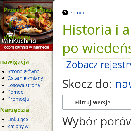
Przestrzenie nazw
Pomoc
Artykuł
Historia i 
Dyskusja
Warianty
po wiedeń
nawigacja
Zobacz rejestry
Strona główna
Ostatnie zmiany
Skocz do:
na
Losowa strona
Pomoc
Promocja
Filtruj wersje
Narzędzia
Wybór porów
Linkujące
Zmiany w