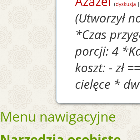
Azazel
dyskusja
Utworzył n
*Czas przyg
porcji: 4 *K
koszt: - zł =
cielęce * dwa
Menu nawigacyjne
Narzędzia osobiste