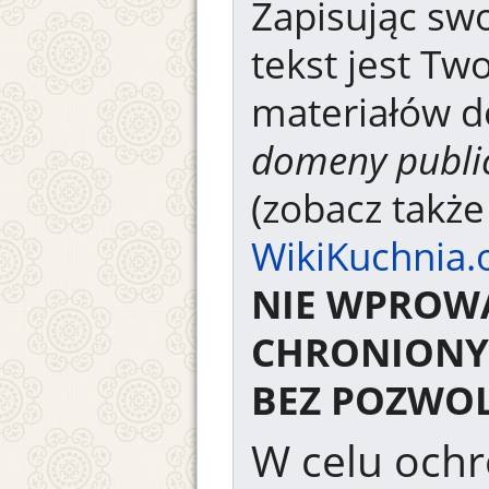
Zapisując swo
tekst jest Tw
materiałów d
domeny publi
(zobacz takż
WikiKuchnia.
NIE WPROW
CHRONIONY
BEZ POZWOL
W celu ochr