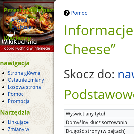
Przestrzenie nazw
Pomoc
Artykuł
Informacje 
Dyskusja
Warianty
Cheese”
nawigacja
Skocz do:
na
Strona główna
Ostatnie zmiany
Losowa strona
Podstawowe
Pomoc
Promocja
Narzędzia
Wyświetlany tytuł
Linkujące
Domyślny klucz sortowania
Zmiany w
Długość strony (w bajtach)