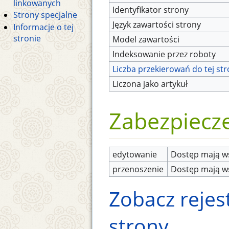
linkowanych
Identyfikator strony
Strony specjalne
Język zawartości strony
Informacje o tej
stronie
Model zawartości
Indeksowanie przez roboty
Liczba przekierowań do tej st
Liczona jako artykuł
Zabezpiecz
edytowanie
Dostęp mają ws
przenoszenie
Dostęp mają ws
Zobacz rejest
strony.