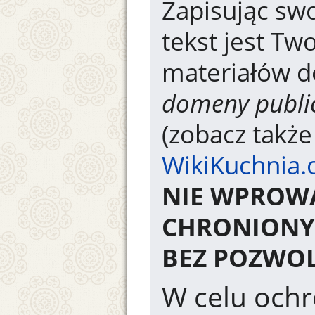
Zapisując swo
tekst jest Tw
materiałów d
domeny publi
(zobacz takż
WikiKuchnia.
NIE WPROW
CHRONIONY
BEZ POZWOL
W celu ochr