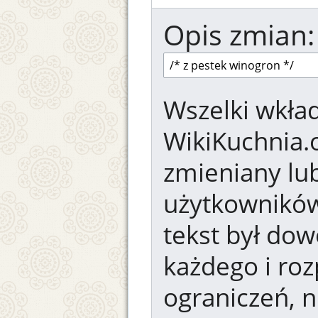
Opis zmian:
Wszelki wkład
WikiKuchnia.
zmieniany lub
użytkowników.
tekst był dow
każdego i ro
ograniczeń, n