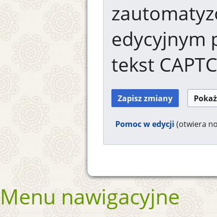
zautomaty
edycyjnym 
tekst CAPT
Pomoc w edycji
(otwiera n
Menu nawigacyjne