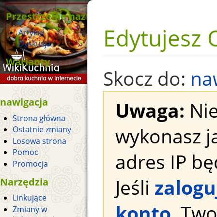
Przestrzenie nazw
Edytujesz O
Artykuł
Dyskusja
Warianty
Skocz do:
na
nawigacja
Uwaga:
Nie
Strona główna
wykonasz j
Ostatnie zmiany
Losowa strona
Pomoc
adres IP bę
Promocja
Jeśli
zalogu
Narzędzia
Linkujące
konto
, Tw
Zmiany w