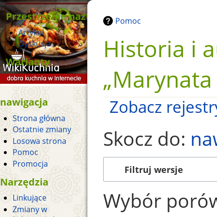
Przestrzenie nazw
Pomoc
Artykuł
Historia i 
Dyskusja
Warianty
„Marynata 
nawigacja
Zobacz rejestry
Strona główna
Ostatnie zmiany
Skocz do:
na
Losowa strona
Pomoc
Promocja
Filtruj wersje
Narzędzia
Wybór porów
Linkujące
Zmiany w