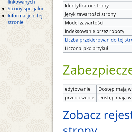
linkowanych
Identyfikator strony
Strony specjalne
Język zawartości strony
Informacje o tej
stronie
Model zawartości
Indeksowanie przez roboty
Liczba przekierowań do tej st
Liczona jako artykuł
Zabezpiecz
edytowanie
Dostęp mają ws
przenoszenie
Dostęp mają ws
Zobacz rejest
strony.