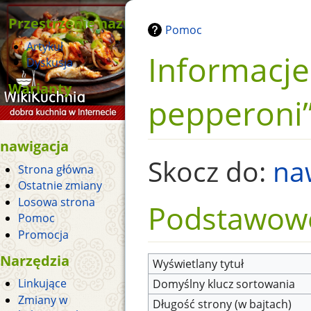
Przestrzenie nazw
Pomoc
Artykuł
Informacje
Dyskusja
Warianty
pepperoni
nawigacja
Skocz do:
na
Strona główna
Ostatnie zmiany
Losowa strona
Podstawowe
Pomoc
Promocja
Narzędzia
Wyświetlany tytuł
Linkujące
Domyślny klucz sortowania
Zmiany w
Długość strony (w bajtach)