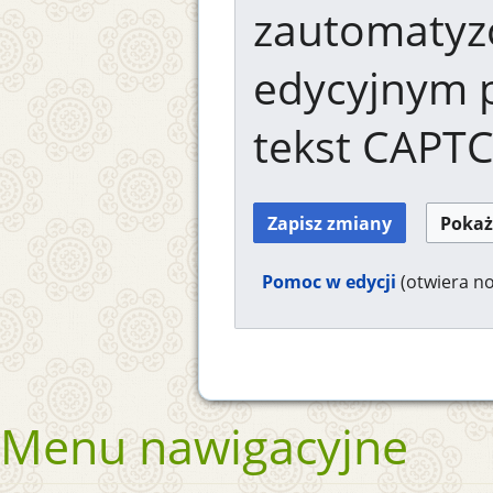
zautomaty
edycyjnym 
tekst CAPT
Pomoc w edycji
(otwiera n
Menu nawigacyjne