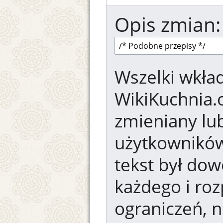
Opis zmian:
Wszelki wkład
WikiKuchnia.
zmieniany lub
użytkowników.
tekst był dow
każdego i ro
ograniczeń, n