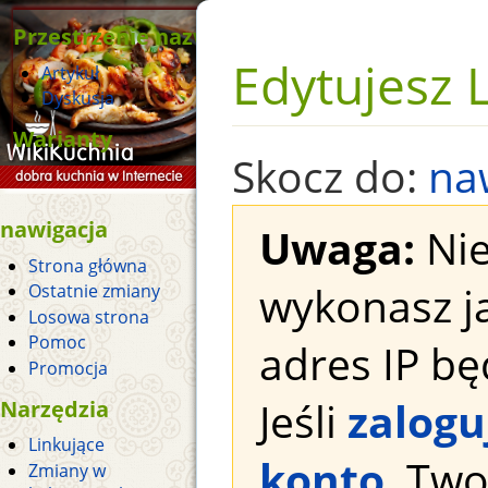
Przestrzenie nazw
Edytujesz 
Artykuł
Dyskusja
Warianty
Skocz do:
na
nawigacja
Uwaga:
Nie
Strona główna
wykonasz j
Ostatnie zmiany
Losowa strona
Pomoc
adres IP bę
Promocja
Jeśli
zalogu
Narzędzia
Linkujące
konto
, Tw
Zmiany w