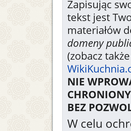
Zapisując swo
tekst jest Tw
materiałów d
domeny publi
(zobacz takż
WikiKuchnia.
NIE WPROW
CHRONIONY
BEZ POZWOL
W celu ochr