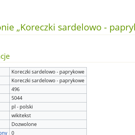
onie „Koreczki sardelowo - papr
cje
Koreczki sardelowo - paprykowe
Koreczki sardelowo - paprykowe
496
5044
pl - polski
wikitekst
Dozwolone
rony
0