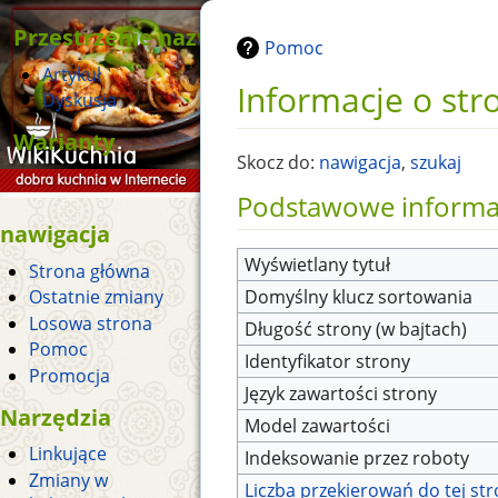
Przestrzenie nazw
Pomoc
Artykuł
Informacje o str
Dyskusja
Warianty
Skocz do:
nawigacja
,
szukaj
Podstawowe informa
nawigacja
Wyświetlany tytuł
Strona główna
Domyślny klucz sortowania
Ostatnie zmiany
Losowa strona
Długość strony (w bajtach)
Pomoc
Identyfikator strony
Promocja
Język zawartości strony
Narzędzia
Model zawartości
Linkujące
Indeksowanie przez roboty
Zmiany w
Liczba przekierowań do tej st