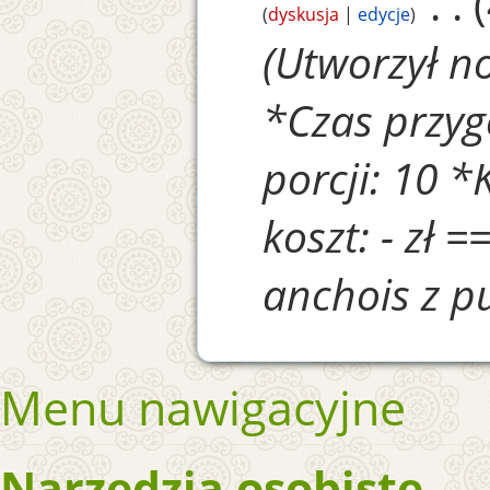
‎
dyskusja
edycje
Utworzył n
*Czas przyg
porcji: 10 *
koszt: - zł 
anchois z pus
Menu nawigacyjne
Narzędzia osobiste