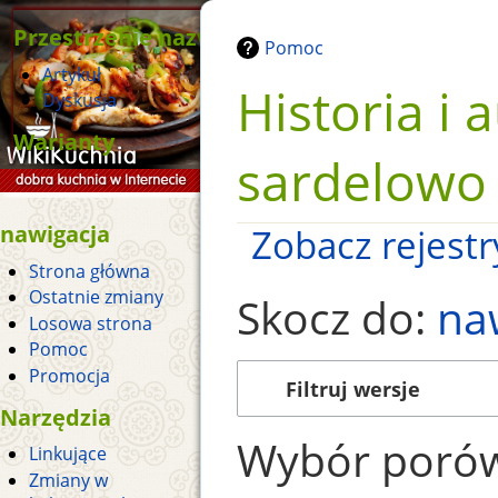
Przestrzenie nazw
Pomoc
Artykuł
Historia i 
Dyskusja
Warianty
sardelowo
nawigacja
Zobacz rejestry
Strona główna
Ostatnie zmiany
Skocz do:
na
Losowa strona
Pomoc
Promocja
Filtruj wersje
Narzędzia
Wybór porów
Linkujące
Zmiany w