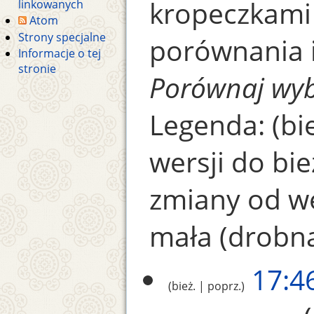
kropeczkami
linkowanych
Atom
Strony specjalne
porównania i 
Informacje o tej
stronie
Porównaj wyb
Legenda: (bie
wersji do bie
zmiany od we
mała (drobn
17:4
bież.
poprz.