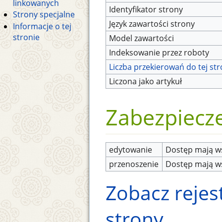
linkowanych
Identyfikator strony
Strony specjalne
Język zawartości strony
Informacje o tej
stronie
Model zawartości
Indeksowanie przez roboty
Liczba przekierowań do tej st
Liczona jako artykuł
Zabezpiecz
edytowanie
Dostęp mają ws
przenoszenie
Dostęp mają ws
Zobacz rejest
strony.