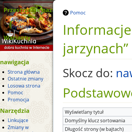
Przestrzenie nazw
Pomoc
Artykuł
Informacje
Dyskusja
Warianty
jarzynach”
nawigacja
Skocz do:
na
Strona główna
Ostatnie zmiany
Losowa strona
Podstawowe
Pomoc
Promocja
Narzędzia
Wyświetlany tytuł
Linkujące
Domyślny klucz sortowania
Zmiany w
Długość strony (w bajtach)