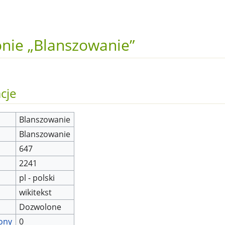
onie „Blanszowanie”
cje
Blanszowanie
Blanszowanie
647
2241
pl - polski
wikitekst
Dozwolone
rony
0