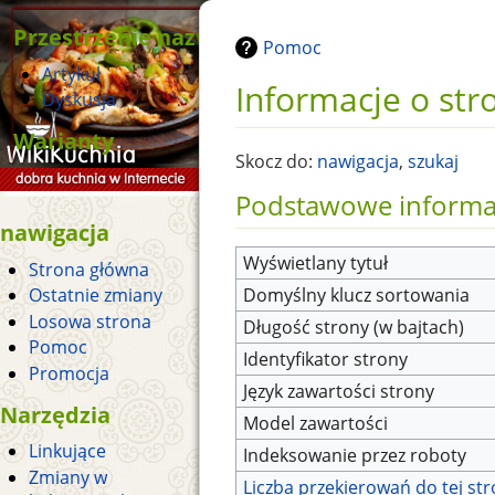
Przestrzenie nazw
Pomoc
Artykuł
Informacje o str
Dyskusja
Warianty
Skocz do:
nawigacja
,
szukaj
Podstawowe informa
nawigacja
Wyświetlany tytuł
Strona główna
Domyślny klucz sortowania
Ostatnie zmiany
Losowa strona
Długość strony (w bajtach)
Pomoc
Identyfikator strony
Promocja
Język zawartości strony
Narzędzia
Model zawartości
Linkujące
Indeksowanie przez roboty
Zmiany w
Liczba przekierowań do tej st