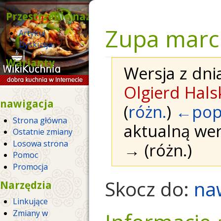
Przestrzenie nazw
Zupa mar
Artykuł
Dyskusja
Warianty
Wersja z dni
Olgierd Hals
nawigacja
(
różn.
)
←popr
Strona główna
aktualną wer
Ostatnie zmiany
Losowa strona
→ (różn.)
Pomoc
Promocja
Skocz do:
na
Narzędzia
Linkujące
Zmiany w