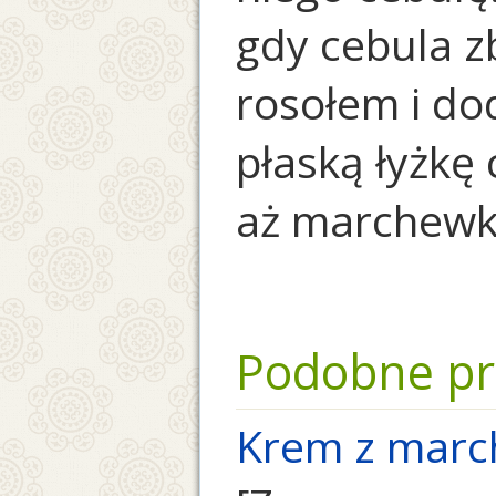
gdy cebula z
rosołem i d
płaską łyżkę
aż marchewka
Podobne pr
Krem z marc