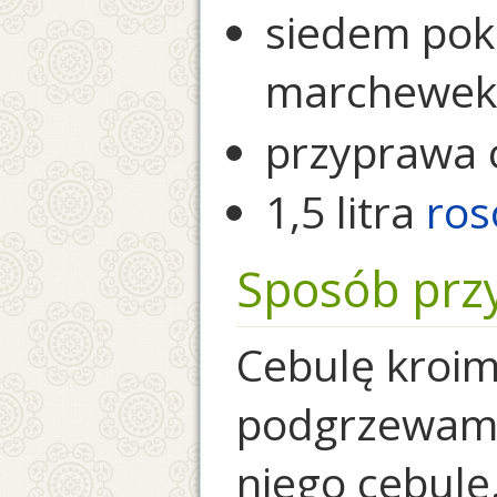
siedem pokr
marchewek
przyprawa 
1,5 litra
ros
Sposób prz
Cebulę kroim
podgrzewamy
niego cebul