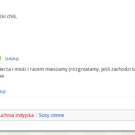
i chili,
a
[
edytuj
]
rza i miski i razem mieszamy (rozgniatamy, jeśli zachodzi 
na.
tuj
]
uchnia indyjska
Sosy zimne