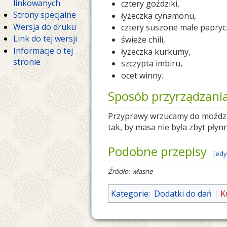
linkowanych
cztery goździki,
Strony specjalne
łyżeczka cynamonu,
Wersja do druku
cztery suszone małe papryczk
Link do tej wersji
świeże chili,
Informacje o tej
łyżeczka kurkumy,
stronie
szczypta imbiru,
ocet winny.
Sposób przyrządzani
Przyprawy wrzucamy do moździe
tak, by masa nie była zbyt płyn
Podobne przepisy
[
edy
Źródło: własne
Kategorie
:
Dodatki do dań
K