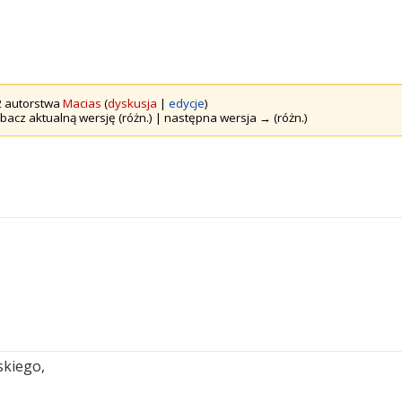
12 autorstwa
Macias
(
dyskusja
|
edycje
)
bacz aktualną wersję (różn.) | następna wersja → (różn.)
skiego,