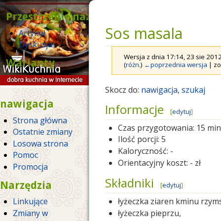
Przestrzenie nazw
Sos masala
Artykuł
Dyskusja
Wersja z dnia 17:14, 23 sie 20
Warianty
(
różn.
)
←poprzednia wersja
| zo
Skocz do:
nawigacja
,
szukaj
nawigacja
Informacje
[
edytuj
]
Strona główna
Czas przygotowania:
15 min
Ostatnie zmiany
Ilość porcji:
5
Losowa strona
Kaloryczność:
-
Pomoc
Orientacyjny koszt:
- zł
Promocja
Składniki
Narzędzia
[
edytuj
]
Linkujące
łyżeczka ziaren kminu rzym
Zmiany w
łyżeczka pieprzu,