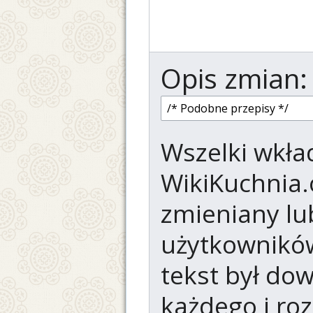
Opis zmian:
Wszelki wkład
WikiKuchnia.
zmieniany lu
użytkowników.
tekst był do
każdego i ro