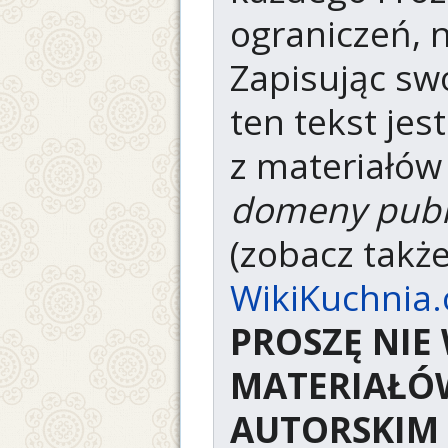
ograniczeń, n
Zapisując swo
ten tekst je
z materiałó
domeny publ
(zobacz takż
WikiKuchnia.
PROSZĘ NI
MATERIAŁÓ
AUTORSKIM