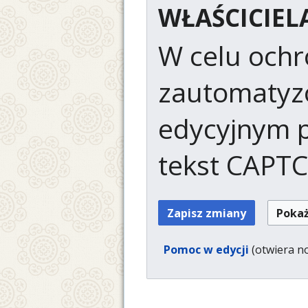
WŁAŚCICIEL
W celu ochr
zautomaty
edycyjnym p
tekst CAPT
Pomoc w edycji
(otwiera n