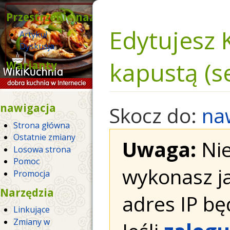
Przestrzenie nazw
Edytujesz 
Artykuł
Dyskusja
kapustą (s
Warianty
nawigacja
Skocz do:
na
Strona główna
Ostatnie zmiany
Uwaga:
Nie
Losowa strona
Pomoc
wykonasz j
Promocja
Narzędzia
adres IP bę
Linkujące
Zmiany w