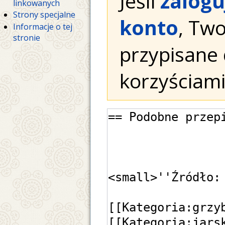
Jeśli
zalogu
linkowanych
Strony specjalne
konto
, Tw
Informacje o tej
stronie
przypisane 
korzyściami